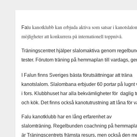
lu kanotklubb kan erbjuda aktiva som satsar i kanotslalom
Fa
möjligheter att konkurrera på internationell toppnivå.
Träningscentret hjälper slalomaktiva genom regelbun
tester. Förutom träning på hemmaplan till vardags, ge
I Falun finns Sveriges bästa förutsättningar att träna
kanotslalom. Slalombana erbjuder 60 portar på lugnt 
i fors. Klubbhuset har alla bekvämligheter för dagli
och kök. Det finns också kanotutrustning att låna för v
Falu kanotklubb har en lång erfarenhet av
slalomträning. Regelbunden coachning på hemmaplan ä
är Träningscentrets främsta resurs, men också den me