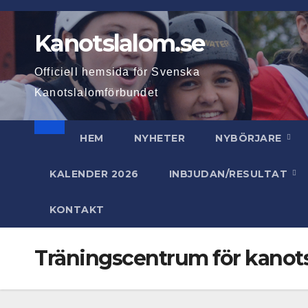
Hoppa
till
Kanotslalom.se
innehåll
Officiell hemsida för Svenska
Kanotslalomförbundet
HEM
NYHETER
NYBÖRJARE
KALENDER 2026
INBJUDAN/RESULTAT
KONTAKT
Träningscentrum för kanot