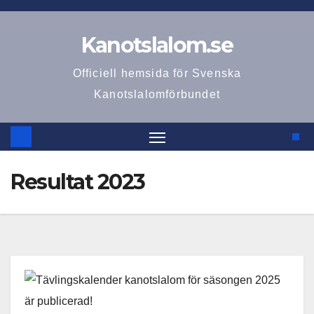
Hoppa
till
Kanotslalom.se
innehåll
Officiell hemsida för Svenska
Kanotslalomförbundet
Resultat 2023