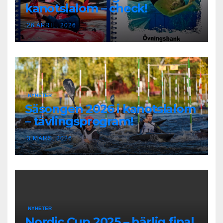
kanotslalom – check!
26 APRIL, 2026
NYHETER
Säsongen 2026 i kanotslalom
– tävlingsprogram!
3 MARS, 2026
NYHETER
Nordic Cup 2025 – härlig final