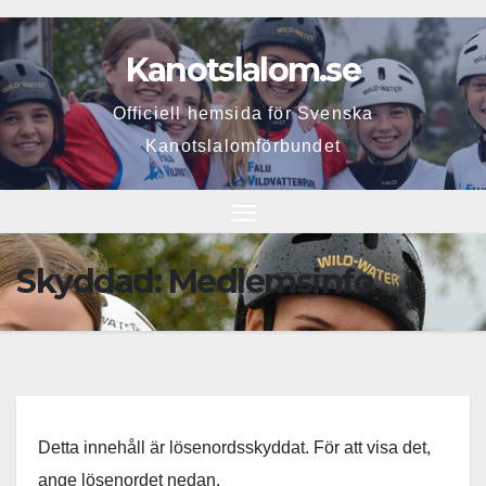
Hoppa
till
Kanotslalom.se
innehåll
Officiell hemsida för Svenska
Kanotslalomförbundet
Skyddad: Medlemsinfo
Detta innehåll är lösenordsskyddat. För att visa det,
ange lösenordet nedan.