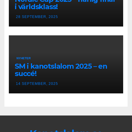
i världsklass!
28 SEPTEMBER, 2025
NYHETER
SM i kanotslalom 2025 – en
succé!
14 SEPTEMBER, 2025