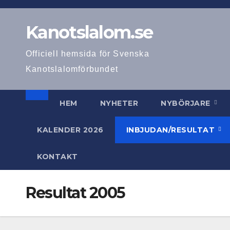
Hoppa
till
Kanotslalom.se
innehåll
Officiell hemsida för Svenska
Kanotslalomförbundet
HEM
NYHETER
NYBÖRJARE
KALENDER 2026
INBJUDAN/RESULTAT
KONTAKT
Resultat 2005