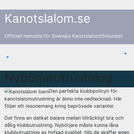
Hoppa
till
Kanotslalom.se
innehåll
Officiell hemsida för Svenska Kanotslalomförbundet
Nybörjarutrustning
Den perfekta klubbpolicyn för
kanotslalomutrustning är ännu inte nedtecknad. Här
följer ett resonemang kring beprövade varianter.
Det finns en delikat balans mellan tillräckligt bra och
dålig klubbutrustning. Nybörjare måste kunna låna
klubbutrustning av hyfsad kvalitet, tills de skaffar egen