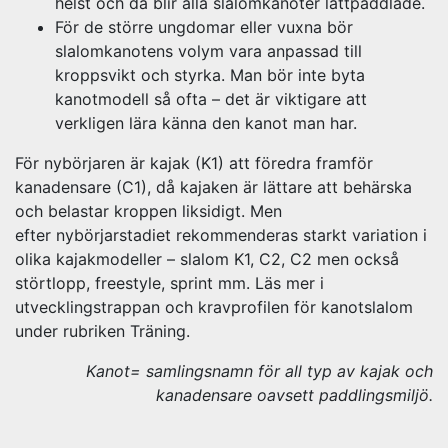
helst och då blir alla slalomkanoter lättpaddlade.
För de större ungdomar eller vuxna bör
slalomkanotens volym vara anpassad till
kroppsvikt och styrka. Man bör inte byta
kanotmodell så ofta – det är viktigare att
verkligen lära känna den kanot man har.
För nybörjaren är kajak (K1) att föredra framför
kanadensare (C1), då kajaken är lättare att behärska
och belastar kroppen liksidigt. Men
efter nybörjarstadiet rekommenderas starkt variation i
olika kajakmodeller – slalom K1, C2, C2 men också
störtlopp, freestyle, sprint mm. Läs mer i
utvecklingstrappan och kravprofilen för kanotslalom
under rubriken Träning.
Kanot= samlingsnamn för all typ av kajak och
kanadensare oavsett paddlingsmiljö.