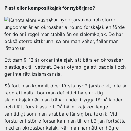
Plast eller kompositkajak för nybörjare?
För nybörjarvuxna och större
ungdomar är en okrossbar allround forskajak en fördel
för de är i regel mer stabila än en slalomkajak. De har
också större sittbrunn, så om man välter, faller man
lättare ur.
Ett barn 9-12 år orkar inte själv att bära en okrossbar
plastkajak till vattnet. De är otympliga att paddla i och
ger inte rätt balanskänsla.
Så fort man kommit över första nybörjarstadiet, inte är
rädd att välta, bör man definitivt ha en riktig
slalomkajak när man tränar under trygga förhållanden
och i lätt fors klass I-II. Då håller kajaken länge
samtidigt som man snabbare lär sig bra teknik. Vid
forsturer i större forsar kan man till en början fortsätta
med en okrossbar kajak. När man har nått en högre