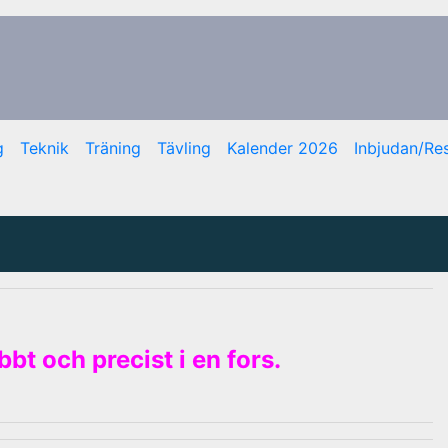
g
Teknik
Träning
Tävling
Kalender 2026
Inbjudan/Res
bt och precist i en fors.