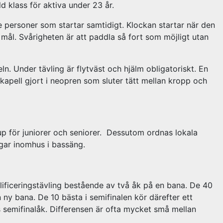
d klass för aktiva under 23 år.
re personer som startar samtidigt. Klockan startar när den
i mål. Svårigheten är att paddla så fort som möjligt utan
. Under tävling är flytväst och hjälm obligatoriskt. En
 kapell gjort i neopren som sluter tätt mellan kropp och
ecup för juniorer och seniorer. Dessutom ordnas lokala
ingar inomhus i bassäng.
ificeringstävling bestående av två åk på en bana. De 40
n ny bana. De 10 bästa i semifinalen kör därefter ett
s semifinalåk. Differensen är ofta mycket små mellan