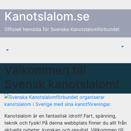
Hoppa
till
Kanotslalom.se
innehåll
Officiell hemsida för Svenska Kanotslalomförbundet
Välkommen till
Svensk kanotslalom!
Kanotslalom är en fantastisk idrott! Fart, spänning,
teknik och fysik! På denna webbplats finner du allt från
aktuella nyheter, kunskap och resultat. Välkommen till